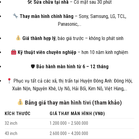
🛠
Sửa chữa tại nhà
– Có mặt sau 30 phút
Thay màn hình chính hãng
– Sony, Samsung, LG, TCL,
Panasonic,…
Giá thành hợp lý
, báo giá trước – không lo phát sinh
Kỹ thuật viên chuyên nghiệp
– hơn 10 năm kinh nghiệm
🛡
Bảo hành màn hình từ 6 – 12 tháng
Phục vụ tất cả các xã, thị trấn tại Huyện Đông Anh: Đông Hội,
Xuân Nộn, Nguyên Khê, Uy Nỗ, Hải Bối, Kim Nỗ, Việt Hùng,…
Bảng giá thay màn hình tivi (tham khảo)
KÍCH THƯỚC
GIÁ THAY MÀN HÌNH (VNĐ)
32 inch
1.200.000 – 2.500.000
43 inch
2.600.000 – 4.200.000