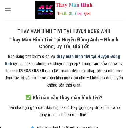
Skip
to
content
THAY MÀN HÌNH TIVI TẠI HUYỆN ĐÔNG ANH
Thay Màn Hình Tivi Tại Huyện Đông Anh – Nhanh
Chóng, Uy Tín, Giá Tốt
Bạn đang tìm kiếm dịch vụ
thay màn hình tivi tại Huyện Đông
Anh
uy tín, nhanh chóng và chuyên nghiệp? Trung tâm sửa chữa tivi
tại nhà
0943.980.980
cam kết mang đến giải pháp tối ưu cho mọi
dòng tivi bị vỡ, nứt, sọc màn hình ngay tại nhà – không lo di chuyển,
không tốn thời gian!
Khi nào cần thay màn hình tivi?
Tivi nhà bạn gặp các dấu hiệu sau? Hãy gọi ngay để kiểm tra và
thay màn hình nếu cần thiết:
Màn hình tivi bị vỡ, nứt do va chạm