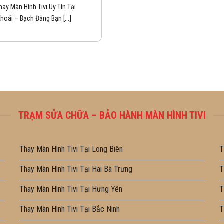
hay Màn Hình Tivi Uy Tín Tại
hoái – Bạch Đằng Bạn [...]
TRẠM SỬA CHỮA – BẢO HÀNH MÀN HÌNH TIVI
Thay Màn Hình Tivi Tại Long Biên
T
Thay Màn Hình Tivi Tại Hai Bà Trưng
T
Thay Màn Hình Tivi Tại Hưng Yên
T
Thay Màn Hình Tivi Tại Bắc Ninh
T