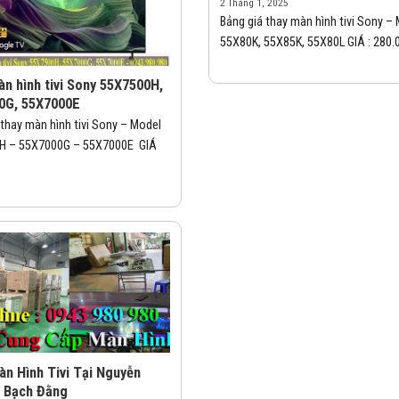
2 Tháng 1, 2025
Bảng giá thay màn hình tivi Sony –
55X80K, 55X85K, 55X80L GIÁ : 280.00
n hình tivi Sony 55X7500H,
0G, 55X7000E
 thay màn hình tivi Sony – Model
H – 55X7000G – 55X7000E GIÁ
n Hình Tivi Tại Nguyễn
– Bạch Đằng