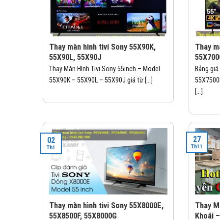
Thay màn hình tivi Sony 55X90K,
Thay mà
55X90L, 55X90J
55X700
Thay Màn Hình Tivi Sony 55inch – Model
Bảng giá
55X90K – 55X90L – 55X90J giá từ [...]
55X7500
[...]
27
02
Th11
Th1
Thay màn hình tivi Sony 55X8000E,
Thay Mà
55X8500F, 55X8000G
Khoái 