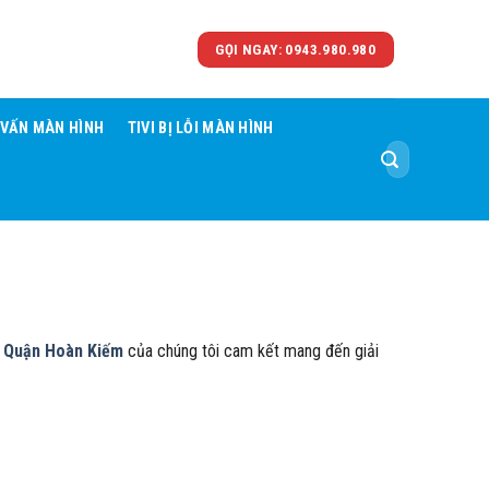
GỌI NGAY: 0943.980.980
 VẤN MÀN HÌNH
TIVI BỊ LỖI MÀN HÌNH
Tìm
kiếm:
ại Quận Hoàn Kiếm
của chúng tôi cam kết mang đến giải