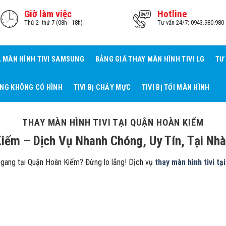
Giờ làm việc
Hotline
Thứ 2- thứ 7 (08h - 18h)
Tư vấn 24/7: 0943.980.980
Á MÀN HÌNH TIVI SAMSUNG
BẢNG GIÁ THAY MÀN HÌNH TIVI LG
TƯ
ẾNG KHÔNG CÓ HÌNH
TIVI BỊ CHẢY MỰC
TIVI BỊ TỐI MÀN HÌNH
THAY MÀN HÌNH TIVI TẠI QUẬN HOÀN KIẾM
Kiếm – Dịch Vụ Nhanh Chóng, Uy Tín, Tại Nhà
 ngang tại Quận Hoàn Kiếm? Đừng lo lắng! Dịch vụ
thay màn hình tivi t