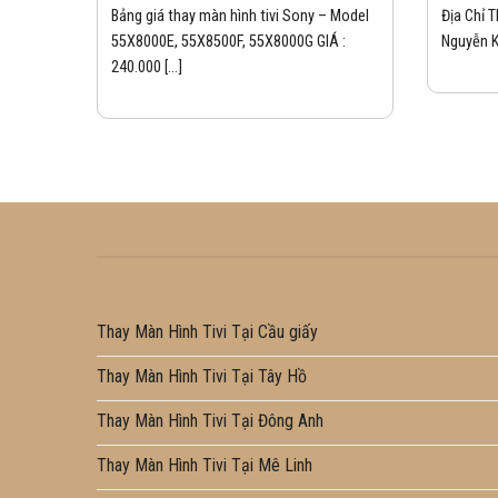
Bảng giá thay màn hình tivi Sony – Model
Địa Chỉ T
55X8000E, 55X8500F, 55X8000G GIÁ :
Nguyễn K
240.000 [...]
Thay Màn Hình Tivi Tại Cầu giấy
Thay Màn Hình Tivi Tại Tây Hồ
Thay Màn Hình Tivi Tại Đông Anh
Thay Màn Hình Tivi Tại Mê Linh