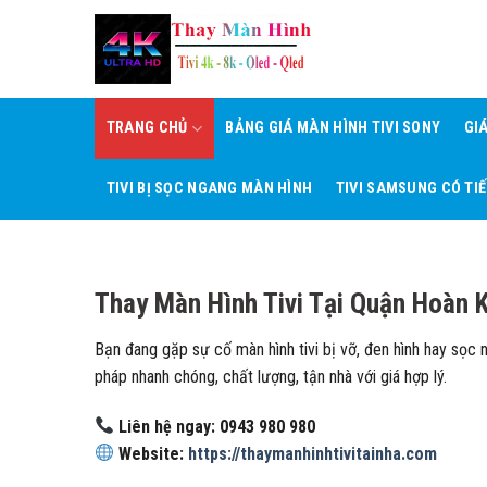
Skip
to
content
TRANG CHỦ
BẢNG GIÁ MÀN HÌNH TIVI SONY
GI
TIVI BỊ SỌC NGANG MÀN HÌNH
TIVI SAMSUNG CÓ TI
Thay Màn Hình Tivi Tại Quận Hoàn 
Bạn đang gặp sự cố màn hình tivi bị vỡ, đen hình hay sọc
pháp nhanh chóng, chất lượng, tận nhà với giá hợp lý.
Liên hệ ngay: 0943 980 980
Website:
https://thaymanhinhtivitainha.com