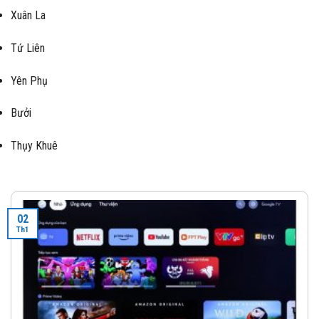
Xuân La
Tứ Liên
Yên Phụ
Bưởi
Thụy Khuê
02
Th1