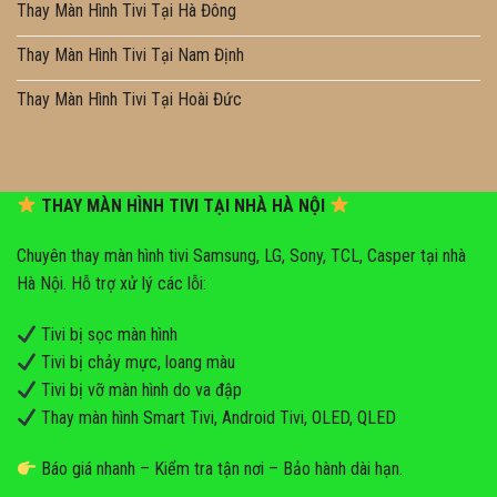
Thay Màn Hình Tivi Tại Hà Đông
Thay Màn Hình Tivi Tại Nam Định
Thay Màn Hình Tivi Tại Hoài Đức
THAY MÀN HÌNH TIVI TẠI NHÀ HÀ NỘI
Chuyên thay màn hình tivi Samsung, LG, Sony, TCL, Casper tại nhà
Hà Nội. Hỗ trợ xử lý các lỗi:
Tivi bị sọc màn hình
Tivi bị chảy mực, loang màu
Tivi bị vỡ màn hình do va đập
Thay màn hình Smart Tivi, Android Tivi, OLED, QLED
Báo giá nhanh – Kiểm tra tận nơi – Bảo hành dài hạn.