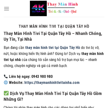
Skip
to
content
THAY MÀN HÌNH TIVI TẠI QUẬN TÂY HỒ
Thay Màn Hình Tivi Tại Quận Tây Hồ – Nhanh Chóng,
Uy Tín, Tại Nhà
Bạn đang cần
thay màn hình tivi tại Quận Tây Hồ
do tivi bị vỡ,
nứt, hoặc không hiển thị hình ảnh? Đừng lo! Dịch vụ
thay màn hình
tivi tại nhà
của chúng tôi sẵn sàng hỗ trợ bạn mọi lúc – nhanh
chóng, chuyên nghiệp và giá cả minh bạch.
Liên hệ ngay: 0943 980 980
Website:
https://thaymanhinhtivitainha.com
Dịch Vụ Thay Màn Hình Tivi Tại Quận Tây Hồ Gồm
Những Gì?
Chúng tôi nhận thay màn hình cho các dòng tivi phổ biến như: