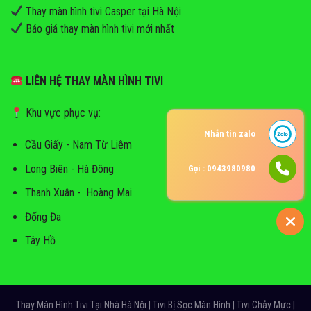
Thay màn hình tivi Casper tại Hà Nội
Báo giá thay màn hình tivi mới nhất
LIÊN HỆ THAY MÀN HÌNH TIVI
Khu vực phục vụ:
Nhắn tin zalo
Cầu Giấy - Nam Từ Liêm
Long Biên - Hà Đông
Gọi : 0943980980
Thanh Xuân - Hoàng Mai
Đống Đa
Tây Hồ
Thay Màn Hình Tivi Tại Nhà Hà Nội | Tivi Bị Sọc Màn Hình | Tivi Chảy Mực |