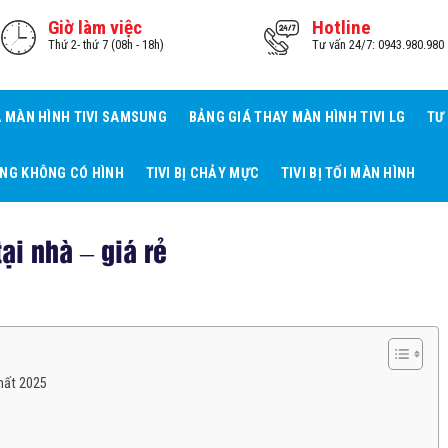
Giờ làm việc
Hotline
Thứ 2- thứ 7 (08h - 18h)
Tư vấn 24/7: 0943.980.980
Á MÀN HÌNH TIVI SAMSUNG
BẢNG GIÁ THAY MÀN HÌNH TIVI LG
TƯ
ẾNG KHÔNG CÓ HÌNH
TIVI BỊ CHẢY MỰC
TIVI BỊ TỐI MÀN HÌNH
ại nhà – giá rẻ
Nhất 2025