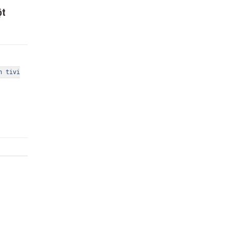
ột
h tivi