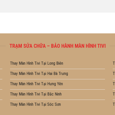
TRẠM SỬA CHỮA – BẢO HÀNH MÀN HÌNH TIVI
Thay Màn Hình Tivi Tại Long Biên
T
Thay Màn Hình Tivi Tại Hai Bà Trưng
T
Thay Màn Hình Tivi Tại Hưng Yên
T
Thay Màn Hình Tivi Tại Bắc Ninh
T
Thay Màn Hình Tivi Tại Sóc Sơn
T