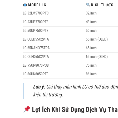
MODEL LG
KÍCH THƯỚC
LG 32LM570BPTC
32 inch
LG 43UP7700PTB
43 inch
LG 50UP7500PTB
50 inch
LG OLED55C2PTA
55 inch (OLED)
LG 65NANO75TPA
65 inch
LG OLED65G2PTA
65 inch (OLED)
LG 75UP8070PSB
75 inch
LG 86UN8050PTB
86 inch
Lưu ý:
Giá thay màn hình LG có thể dao động
kiện thị trường.
Lợi Ích Khi Sử Dụng Dịch Vụ Tha