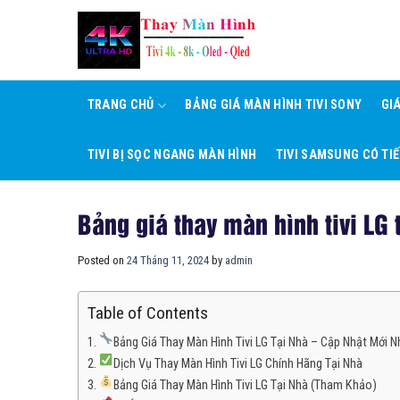
Skip
to
content
TRANG CHỦ
BẢNG GIÁ MÀN HÌNH TIVI SONY
GI
TIVI BỊ SỌC NGANG MÀN HÌNH
TIVI SAMSUNG CÓ TI
Bảng giá thay màn hình tivi LG t
Posted on
24 Tháng 11, 2024
by
admin
Table of Contents
Bảng Giá Thay Màn Hình Tivi LG Tại Nhà – Cập Nhật Mới 
Dịch Vụ Thay Màn Hình Tivi LG Chính Hãng Tại Nhà
Bảng Giá Thay Màn Hình Tivi LG Tại Nhà (Tham Khảo)