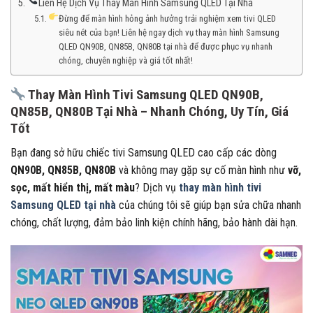
Liên Hệ Dịch Vụ Thay Màn Hình Samsung QLED Tại Nhà
Đừng để màn hình hỏng ảnh hưởng trải nghiệm xem tivi QLED
siêu nét của bạn! Liên hệ ngay dịch vụ thay màn hình Samsung
QLED QN90B, QN85B, QN80B tại nhà để được phục vụ nhanh
chóng, chuyên nghiệp và giá tốt nhất!
Thay Màn Hình Tivi Samsung QLED QN90B,
QN85B, QN80B Tại Nhà – Nhanh Chóng, Uy Tín, Giá
Tốt
Bạn đang sở hữu chiếc tivi Samsung QLED cao cấp các dòng
QN90B, QN85B, QN80B
và không may gặp sự cố màn hình như
vỡ,
sọc, mất hiển thị, mất màu
? Dịch vụ
thay màn hình tivi
Samsung QLED tại nhà
của chúng tôi sẽ giúp bạn sửa chữa nhanh
chóng, chất lượng, đảm bảo linh kiện chính hãng, bảo hành dài hạn.