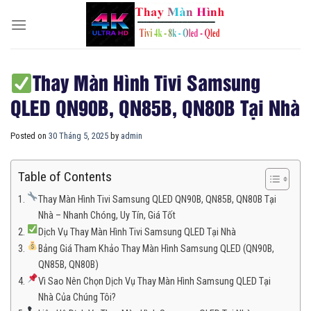
Skip
to
content
Thay Màn Hình Tivi Samsung
QLED QN90B, QN85B, QN80B Tại Nhà
Posted on
30 Tháng 5, 2025
by
admin
Table of Contents
Thay Màn Hình Tivi Samsung QLED QN90B, QN85B, QN80B Tại
Nhà – Nhanh Chóng, Uy Tín, Giá Tốt
Dịch Vụ Thay Màn Hình Tivi Samsung QLED Tại Nhà
Bảng Giá Tham Khảo Thay Màn Hình Samsung QLED (QN90B,
QN85B, QN80B)
Vì Sao Nên Chọn Dịch Vụ Thay Màn Hình Samsung QLED Tại
Nhà Của Chúng Tôi?