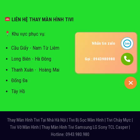
LIÊN HỆ THAY MÀN HÌNH TIVI
Khu vực phục vụ:
Nhắn tin zalo
Cầu Giấy - Nam Từ Liêm
Long Biên - Hà Đông
Gọi : 0943980980
Thanh Xuân - Hoàng Mai
Đống Đa
Tây Hồ
Thay Màn Hình Tivi Tại Nhà Hà Nội | Tivi Bị Sọc Màn Hình | Tivi Chảy Mực |
Tivi Vỡ Màn Hình | Thay Màn Hình Tivi Samsung LG Sony TCL Casper |
Hotline: 0943.980.980