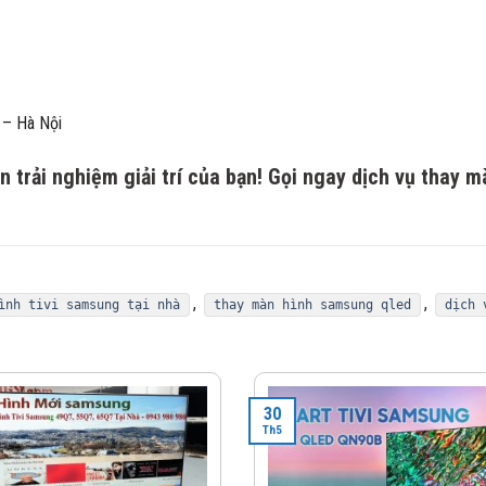
 – Hà Nội
trải nghiệm giải trí của bạn! Gọi ngay dịch vụ thay m
,
,
ình tivi samsung tại nhà
thay màn hình samsung qled
dịch 
30
Th5