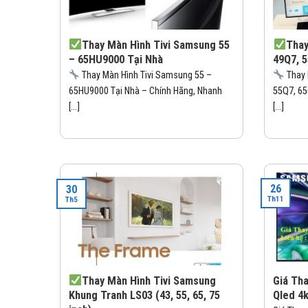
Thay Màn Hình Tivi Samsung 55
Thay
– 65HU9000 Tại Nhà
49Q7, 
Thay Màn Hình Tivi Samsung 55 –
Thay 
65HU9000 Tại Nhà – Chính Hãng, Nhanh
55Q7, 65
[...]
[...]
26
30
Th11
Th5
Thay Màn Hình Tivi Samsung
Giá Th
Khung Tranh LS03 (43, 55, 65, 75
Qled 4k