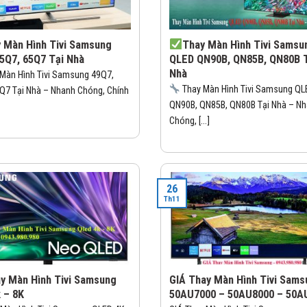
 Màn Hình Tivi Samsung
Thay Màn Hình Tivi Samsu
55Q7, 65Q7 Tại Nhà
QLED QN90B, QN85B, QN80B 
Nhà
Màn Hình Tivi Samsung 49Q7,
Thay Màn Hình Tivi Samsung QL
Q7 Tại Nhà – Nhanh Chóng, Chính
QN90B, QN85B, QN80B Tại Nhà – N
Chóng, [...]
26
Th11
ay Màn Hình Tivi Samsung
GIÁ Thay Màn Hình Tivi Sams
 – 8K
50AU7000 – 50AU8000 – 50A