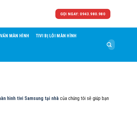
GỌI NGAY: 0943.980.980
 VẤN MÀN HÌNH
TIVI BỊ LỖI MÀN HÌNH
Tìm
kiếm:
àn hình tivi Samsung tại nhà
của chúng tôi sẽ giúp bạn