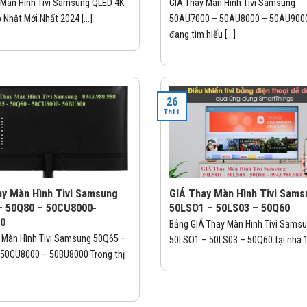
 Màn Hình Tivi Samsung QLED 4K
GIÁ Thay Màn Hình Tivi Samsung
 Nhật Mới Nhất 2024 [...]
50AU7000 – 50AU8000 – 50AU900
đang tìm hiểu [...]
26
Th11
ay Màn Hình Tivi Samsung
GIÁ Thay Màn Hình Tivi Sams
– 50Q80 – 50CU8000-
50LSO1 – 50LS03 – 50Q60
00
Bảng GIÁ Thay Màn Hình Tivi Sams
 Màn Hình Tivi Samsung 50Q65 –
50LSO1 – 50LS03 – 50Q60 tại nhà 1. 
50CU8000 – 50BU8000 Trong thị