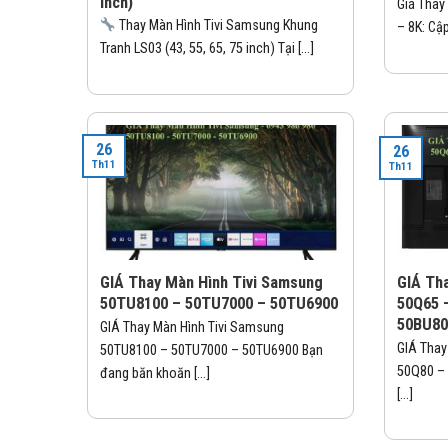
inch)
Giá Thay
Thay Màn Hình Tivi Samsung Khung
– 8K: Cập
Tranh LS03 (43, 55, 65, 75 inch) Tại [...]
26
26
Th11
Th11
GIÁ Thay Màn Hình Tivi Samsung
GIÁ Th
50TU8100 – 50TU7000 – 50TU6900
50Q65 
50BU8
GIÁ Thay Màn Hình Tivi Samsung
GIÁ Thay
50TU8100 – 50TU7000 – 50TU6900 Bạn
50Q80 – 
đang băn khoăn [...]
[...]