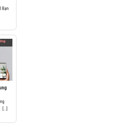
0 Bạn
ung
ung
[...]