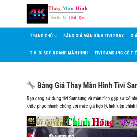
Skip
to
content
TRANG CHỦ
BẢNG GIÁ MÀN HÌNH TIVI SONY
GI
TIVI BỊ SỌC NGANG MÀN HÌNH
TIVI SAMSUNG CÓ TI
Bảng Giá Thay Màn Hình Tivi S
Bạn đang sử dụng tivi Samsung và màn hình gặp sự cố n
khắc phục nhanh chóng với mức giá hợp lý, linh kiện chính 