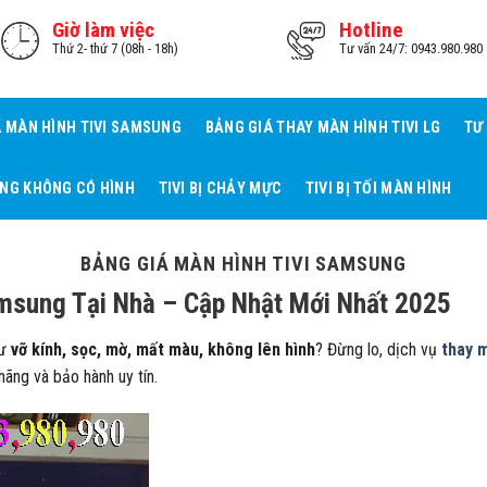
Giờ làm việc
Hotline
Thứ 2- thứ 7 (08h - 18h)
Tư vấn 24/7: 0943.980.980
Á MÀN HÌNH TIVI SAMSUNG
BẢNG GIÁ THAY MÀN HÌNH TIVI LG
TƯ
ẾNG KHÔNG CÓ HÌNH
TIVI BỊ CHẢY MỰC
TIVI BỊ TỐI MÀN HÌNH
BẢNG GIÁ MÀN HÌNH TIVI SAMSUNG
amsung Tại Nhà – Cập Nhật Mới Nhất 2025
hư
vỡ kính, sọc, mờ, mất màu, không lên hình
? Đừng lo, dịch vụ
thay m
hãng và bảo hành uy tín.