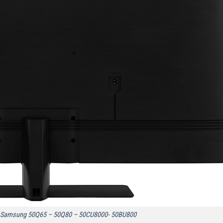
vi Samsung 50Q65 – 50Q80 – 50CU8000- 50BU800