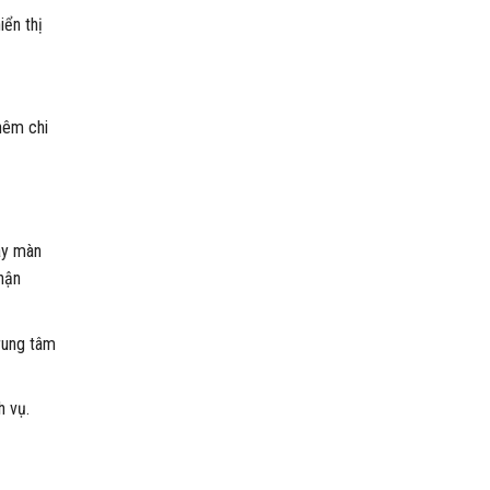
iển thị
hêm chi
ay màn
hận
rung tâm
h vụ.