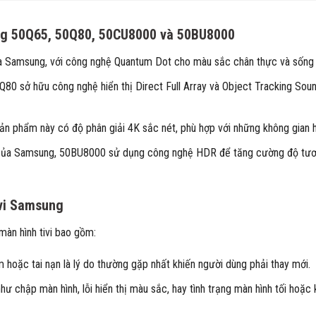
ung 50Q65, 50Q80, 50CU8000 và 50BU8000
của Samsung, với công nghệ Quantum Dot cho màu sắc chân thực và sống
Q80 sở hữu công nghệ hiển thị Direct Full Array và Object Tracking Sou
sản phẩm này có độ phân giải 4K sắc nét, phù hợp với những không gian h
K của Samsung, 50BU8000 sử dụng công nghệ HDR để tăng cường độ tươ
ivi Samsung
màn hình tivi bao gồm:
m hoặc tai nạn là lý do thường gặp nhất khiến người dùng phải thay mới.
như chập màn hình, lỗi hiển thị màu sắc, hay tình trạng màn hình tối hoặc