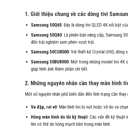
1.
Giới thiệu chung về các dòng tivi Sams
Samsung 50Q65
: Đây là dòng tivi QLED 4K nổi bật 
Samsung 50Q80
: Là phiên bản nâng cấp, Samsung 50
đến trải nghiệm xem phim vượt trội.
Samsung 50CU8000
: Với thiết kế Crystal UHD, dòng 
Samsung 50BU8000
: Một trong những model tivi 4
giúp hình ảnh thêm phần chi tiết.
2.
Những nguyên nhân cần thay màn hình t
Một số nguyên nhân phổ biến dẫn đến tình trạng cần thay 
Va đập, rơi vỡ
: Màn hình tivi bị nứt hoặc vỡ do va chạ
Hỏng màn hình do lỗi kỹ thuật
: Các vấn đề kỹ thuật 
lên có thể do hỏng mạch bên trong màn hình.