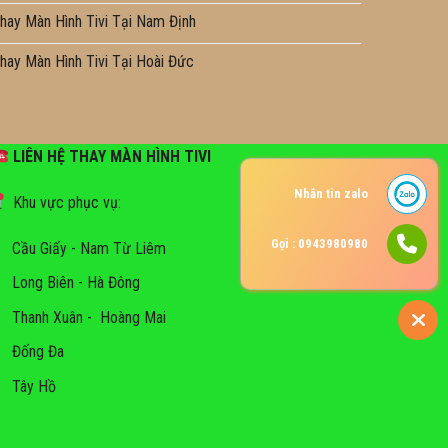
hay Màn Hình Tivi Tại Nam Định
hay Màn Hình Tivi Tại Hoài Đức
LIÊN HỆ THAY MÀN HÌNH TIVI
Nhắn tin zalo
Khu vực phục vụ:
Gọi : 0943980980
Cầu Giấy - Nam Từ Liêm
Long Biên - Hà Đông
Thanh Xuân - Hoàng Mai
Đống Đa
Tây Hồ