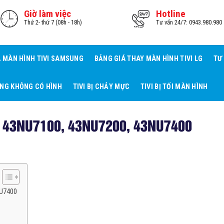
Giờ làm việc
Hotline
Thứ 2- thứ 7 (08h - 18h)
Tư vấn 24/7: 0943.980.980
Á MÀN HÌNH TIVI SAMSUNG
BẢNG GIÁ THAY MÀN HÌNH TIVI LG
TƯ
ẾNG KHÔNG CÓ HÌNH
TIVI BỊ CHẢY MỰC
TIVI BỊ TỐI MÀN HÌNH
ng 43NU7100, 43NU7200, 43NU7400
NU7400