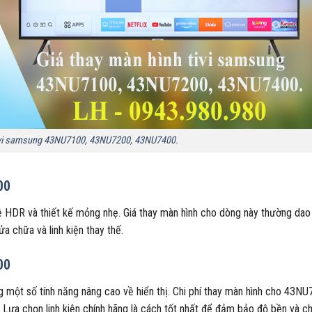
tivi samsung 43NU7100, 43NU7200, 43NU7400.
00
 HDR và thiết kế mỏng nhẹ. Giá thay màn hình cho dòng này thường dao
ửa chữa và linh kiện thay thế.
00
t số tính năng nâng cao về hiển thị. Chi phí thay màn hình cho 43N
. Lựa chọn linh kiện chính hãng là cách tốt nhất để đảm bảo độ bền và c