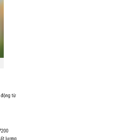
 động từ
U7200
hất lượng