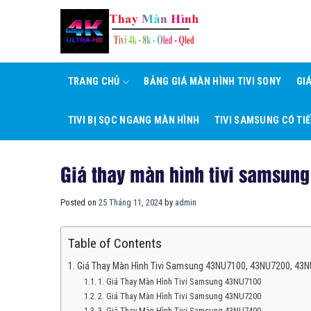
Skip
to
content
TRANG CHỦ
BẢNG GIÁ MÀN HÌNH TIVI SONY
GI
TIVI BỊ SỌC NGANG MÀN HÌNH
TIVI SAMSUNG CÓ TI
Giá thay màn hình tivi samsu
Posted on
25 Tháng 11, 2024
by
admin
Table of Contents
Giá Thay Màn Hình Tivi Samsung 43NU7100, 43NU7200, 43
1. Giá Thay Màn Hình Tivi Samsung 43NU7100
2. Giá Thay Màn Hình Tivi Samsung 43NU7200
3. Giá Thay Màn Hình Tivi Samsung 43NU7400