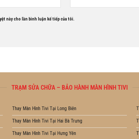
ệt này cho lần bình luận kế tiếp của tôi.
TRẠM SỬA CHỮA – BẢO HÀNH MÀN HÌNH TIVI
Thay Màn Hình Tivi Tại Long Biên
T
Thay Màn Hình Tivi Tại Hai Bà Trưng
T
Thay Màn Hình Tivi Tại Hưng Yên
T