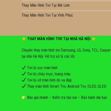
Thay Màn Hình Tivi Tại Mê Linh
Thay Màn Hình Tivi Tại Vĩnh Phúc
THAY MÀN HÌNH TIVI TẠI NHÀ HÀ NỘI
Chuyên thay màn hình tivi Samsung, LG, Sony, TCL, Casper
tại nhà Hà Nội. Hỗ trợ xử lý các lỗi:
Tivi bị sọc màn hình
Tivi bị chảy mực, loang màu
Tivi bị vỡ màn hình do va đập
Thay màn hình Smart Tivi, Android Tivi, OLED, QLED
Báo giá nhanh – Kiểm tra tận nơi – Bảo hành dài hạn.