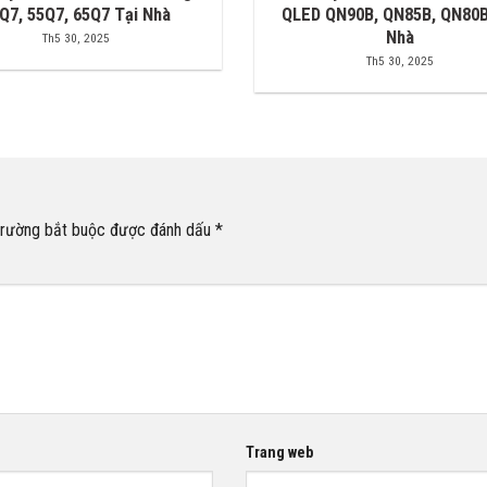
Q7, 55Q7, 65Q7 Tại Nhà
QLED QN90B, QN85B, QN80B
Nhà
Th5 30, 2025
Th5 30, 2025
trường bắt buộc được đánh dấu
*
Trang web