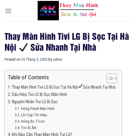
Skip
to
content
Thay Màn Hình Tivi LG Bị Sọc Tại Hà
Nội
Sửa Nhanh Tại Nhà
Posted on
25 Tháng 5, 2026
by
admin
Table of Contents
Thay Màn Hình Tivi LG Bị Sọc Tại Hà Nội
Sửa Nhanh Tại Nhà
Dấu Hiệu Tivi LG Bị Sọc Màn Hình
Nguyên Nhân Tivi LG Bị Sọc
Hỏng Panel Màn Hình
Lỗi Cáp Tín Hiệu
Hỏng Bo T-Con
Tivi Bị Ẩm
Khi Nào Cần Thay Màn Hình Tivi LG?