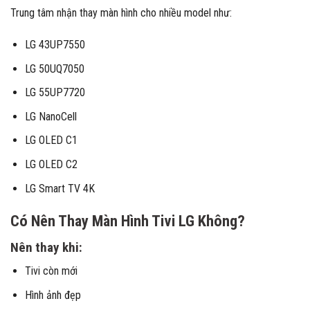
Trung tâm nhận thay màn hình cho nhiều model như:
LG 43UP7550
LG 50UQ7050
LG 55UP7720
LG NanoCell
LG OLED C1
LG OLED C2
LG Smart TV 4K
Có Nên Thay Màn Hình Tivi LG Không?
Nên thay khi:
Tivi còn mới
Hình ảnh đẹp