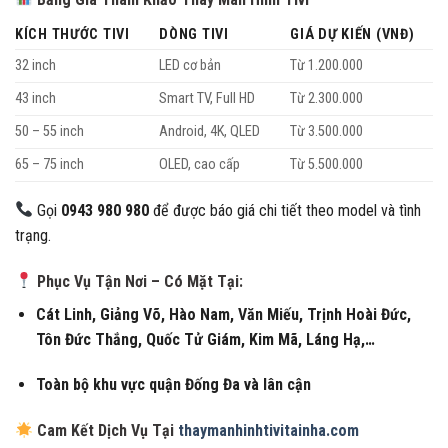
KÍCH THƯỚC TIVI
DÒNG TIVI
GIÁ DỰ KIẾN (VNĐ)
32 inch
LED cơ bản
Từ 1.200.000
43 inch
Smart TV, Full HD
Từ 2.300.000
50 – 55 inch
Android, 4K, QLED
Từ 3.500.000
65 – 75 inch
OLED, cao cấp
Từ 5.500.000
Gọi
0943 980 980
để được báo giá chi tiết theo model và tình
trạng.
Phục Vụ Tận Nơi – Có Mặt Tại:
Cát Linh, Giảng Võ, Hào Nam, Văn Miếu, Trịnh Hoài Đức,
Tôn Đức Thắng, Quốc Tử Giám, Kim Mã, Láng Hạ,…
Toàn bộ khu vực quận Đống Đa và lân cận
Cam Kết Dịch Vụ Tại
thaymanhinhtivitainha.com