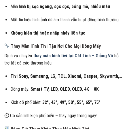
Màn hình
bị sọc ngang, sọc dọc, bóng mờ, nhiễu màu
Mất tín hiệu hình ảnh dù âm thanh vẫn hoạt động bình thường
Không hiển thị hoặc nhấp nháy liên tục
Thay Màn Hình Tivi Tận Nơi Cho Mọi Dòng Máy
Dịch vụ chuyên
thay màn hình tivi tại Cát Linh – Giảng Võ
hỗ
trợ tất cả các thương hiệu:
Tivi Sony, Samsung, LG, TCL, Xiaomi, Casper, Skyworth,…
Dòng máy:
Smart TV, LED, QLED, OLED, 4K – 8K
Kích cỡ phổ biến:
32″, 43″, 49″, 50″, 55″, 65″, 75″
⏱ Có sẵn linh kiện phổ biến – thay ngay trong ngày!
Bảng Giá Tham Khảo Thay Màn Hình Tivi