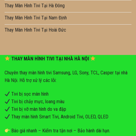
Thay Màn Hình Tivi Tại Hà Đông
Thay Màn Hình Tivi Tại Nam Định
Thay Màn Hình Tivi Tại Hoài Đức
THAY MÀN HÌNH TIVI TẠI NHÀ HÀ NỘI
Chuyên thay màn hình tivi Samsung, LG, Sony, TCL, Casper tại nhà
Hà Nội. Hỗ trợ xử lý các lỗi:
Tivi bị sọc màn hình
Tivi bị chảy mực, loang màu
Tivi bị vỡ màn hình do va đập
Thay màn hình Smart Tivi, Android Tivi, OLED, QLED
Báo giá nhanh – Kiểm tra tận nơi – Bảo hành dài hạn.