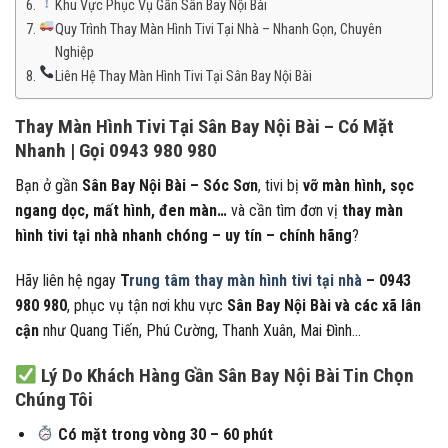
Khu Vực Phục Vụ Gần Sân Bay Nội Bài
Quy Trình Thay Màn Hình Tivi Tại Nhà – Nhanh Gọn, Chuyên
Nghiệp
Liên Hệ Thay Màn Hình Tivi Tại Sân Bay Nội Bài
Thay Màn Hình Tivi Tại Sân Bay Nội Bài – Có Mặt
Nhanh | Gọi 0943 980 980
Bạn ở gần
Sân Bay Nội Bài – Sóc Sơn
, tivi bị
vỡ màn hình, sọc
ngang dọc, mất hình, đen màn…
và cần tìm đơn vị
thay màn
hình tivi tại nhà nhanh chóng – uy tín – chính hãng
?
Hãy liên hệ ngay
T
rung tâm thay màn hình tivi tại nhà
– 0943
980 980
, phục vụ tận nơi khu vực
Sân Bay Nội Bài và các xã lân
cận
như Quang Tiến, Phú Cường, Thanh Xuân, Mai Đình…
Lý Do Khách Hàng Gần Sân Bay Nội Bài Tin Chọn
Chúng Tôi
Có mặt trong vòng 30 – 60 phút