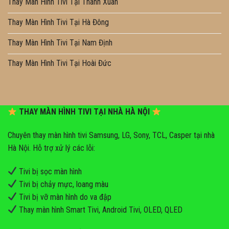
Thay Màn Hình Tivi Tại Thanh Xuân
Thay Màn Hình Tivi Tại Hà Đông
Thay Màn Hình Tivi Tại Nam Định
Thay Màn Hình Tivi Tại Hoài Đức
THAY MÀN HÌNH TIVI TẠI NHÀ HÀ NỘI
Chuyên thay màn hình tivi Samsung, LG, Sony, TCL, Casper tại nhà
Hà Nội. Hỗ trợ xử lý các lỗi:
Tivi bị sọc màn hình
Tivi bị chảy mực, loang màu
Tivi bị vỡ màn hình do va đập
Thay màn hình Smart Tivi, Android Tivi, OLED, QLED