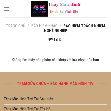
Skip
to
content
TRANG CHỦ
/
BẢO HIỂM KHÁC
/
BẢO HIỂM TRÁCH NHIỆM
NGHỀ NGHIỆP
LỌC
Không tìm thấy sản phẩm nào khớp với lựa chọn của bạn.
TRẠM SỬA CHỮA – BẢO HÀNH MÀN HÌNH TIVI
Thay Màn Hình Tivi Tại Cầu giấy
Thay Màn Hình Tivi Tại Tây Hồ