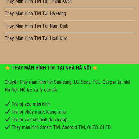
Thay Màn Hình Tivi Tại Thanh Xuân
Thay Màn Hình Tivi Tại Hà Đông
Thay Màn Hình Tivi Tại Nam Định
Thay Màn Hình Tivi Tại Hoài Đức
THAY MÀN HÌNH TIVI TẠI NHÀ HÀ NỘI
Chuyên thay màn hình tivi Samsung, LG, Sony, TCL, Casper tại nhà
Hà Nội. Hỗ trợ xử lý các lỗi:
Tivi bị sọc màn hình
Tivi bị chảy mực, loang màu
Tivi bị vỡ màn hình do va đập
Thay màn hình Smart Tivi, Android Tivi, OLED, QLED