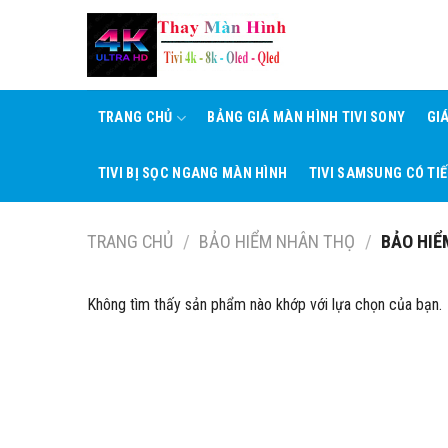
Skip
to
content
TRANG CHỦ
BẢNG GIÁ MÀN HÌNH TIVI SONY
GI
TIVI BỊ SỌC NGANG MÀN HÌNH
TIVI SAMSUNG CÓ TI
TRANG CHỦ
/
BẢO HIỂM NHÂN THỌ
/
BẢO HIỂ
Không tìm thấy sản phẩm nào khớp với lựa chọn của bạn.