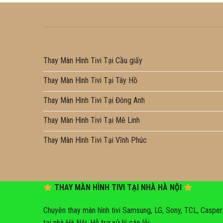
Thay Màn Hình Tivi Tại Cầu giấy
Thay Màn Hình Tivi Tại Tây Hồ
Thay Màn Hình Tivi Tại Đông Anh
Thay Màn Hình Tivi Tại Mê Linh
Thay Màn Hình Tivi Tại Vĩnh Phúc
THAY MÀN HÌNH TIVI TẠI NHÀ HÀ NỘI
Chuyên thay màn hình tivi Samsung, LG, Sony, TCL, Casper
tại nhà Hà Nội. Hỗ trợ xử lý các lỗi: