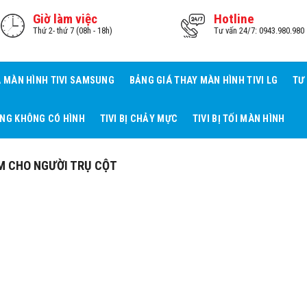
Giờ làm việc
Hotline
Thứ 2- thứ 7 (08h - 18h)
Tư vấn 24/7: 0943.980.980
Á MÀN HÌNH TIVI SAMSUNG
BẢNG GIÁ THAY MÀN HÌNH TIVI LG
TƯ
ẾNG KHÔNG CÓ HÌNH
TIVI BỊ CHẢY MỰC
TIVI BỊ TỐI MÀN HÌNH
M CHO NGƯỜI TRỤ CỘT